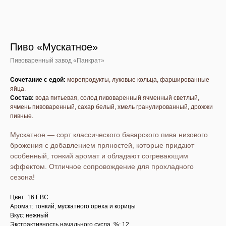
Пиво «Мускатное»
Пивоваренный завод «Панкрат»
Сочетание с едой:
морепродукты, луковые кольца, фаршированные
яйца.
Состав:
вода питьевая, солод пивоваренный ячменный светлый,
ячмень пивоваренный, сахар белый, хмель гранулированный, дрожжи
пивные.
Мускатное — сорт классического баварского пива низового
брожения с добавлением пряностей, которые придают
особенный, тонкий аромат и обладают согревающим
эффектом. Отличное сопровождение для прохладного
сезона!
Цвет: 16 EBC
Аромат: тонкий, мускатного ореха и корицы
Вкус: нежный
Экстрактивность начального сусла, %: 12