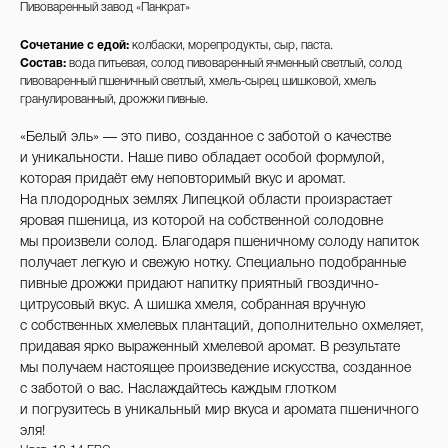
Пивоваренный завод «Панкрат»
Сочетание с едой:
колбаски, морепродукты, сыр, паста.
Состав:
вода питьевая, солод пивоваренный ячменный светлый, солод
пивоваренный пшеничный светлый, хмель-сырец шишковой, хмель
гранулированный, дрожжи пивные.
«Белый эль» — это пиво, созданное с заботой о качестве
и уникальности. Наше пиво обладает особой формулой,
которая придаёт ему неповторимый вкус и аромат.
На плодородных землях Липецкой области произрастает
яровая пшеница, из которой на собственной солодовне
мы произвели солод. Благодаря пшеничному солоду напиток
получает легкую и свежую нотку. Специально подобранные
пивные дрожжи придают напитку приятный гвоздично-
цитрусовый вкус. А шишка хмеля, собранная вручную
с собственных хмелевых плантаций, дополнительно охмеляет,
придавая ярко выраженный хмелевой аромат. В результате
мы получаем настоящее произведение искусства, созданное
с заботой о вас. Наслаждайтесь каждым глотком
и погрузитесь в уникальный мир вкуса и аромата пшеничного
эля!