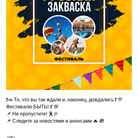
❗️📣 То, что вы так ждали и, наконец, дождались ❗️ 🎊
Фестивалю БЫТЬ! 💃 💯
📌 Не пропустите! 🕺🎉
📌 Следите за новостями и анонсами 🔥 🎁