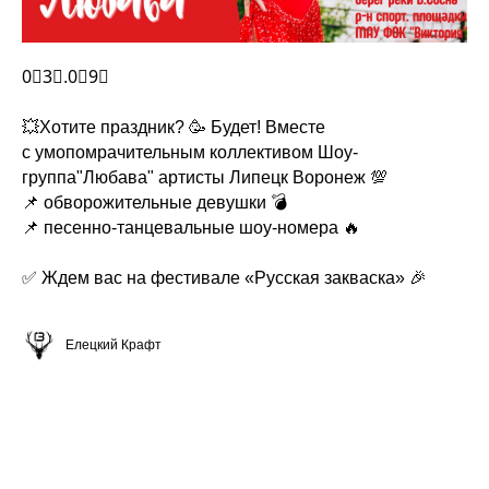
0⃣3⃣.0⃣9⃣
💥Хотите праздник? 🥳 Будет! Вместе
с умопомрачительным коллективом Шоу-
группа"Любава" артисты Липецк Воронеж 💯
📌 обворожительные девушки 💣
📌 песенно-танцевальные шоу-номера 🔥
✅ Ждем вас на фестивале «Русская закваска» 🎉
Елецкий Крафт